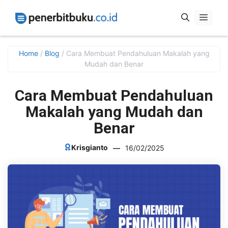
Skip
Menu
to
content
Home
/
Blog
/
Cara Membuat Pendahuluan Makalah yang
Mudah dan Benar
Cara Membuat Pendahuluan
Makalah yang Mudah dan
Benar
Krisgianto
—
16/02/2025