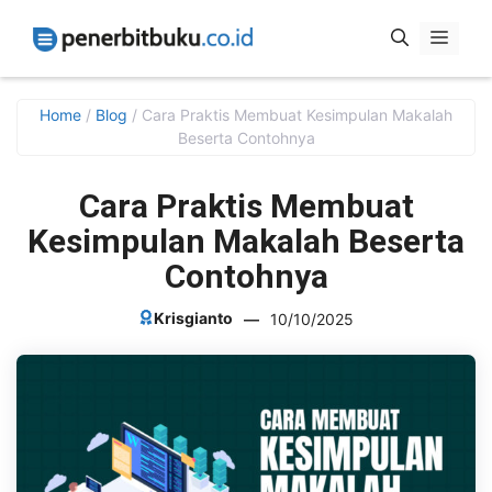
Skip
Menu
to
content
Home
/
Blog
/
Cara Praktis Membuat Kesimpulan Makalah
Beserta Contohnya
Cara Praktis Membuat
Kesimpulan Makalah Beserta
Contohnya
Krisgianto
—
10/10/2025