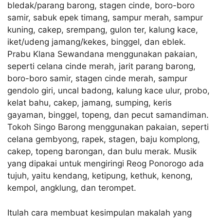
bledak/parang barong, stagen cinde, boro-boro
samir, sabuk epek timang, sampur merah, sampur
kuning, cakep, srempang, gulon ter, kalung kace,
iket/udeng jamang/kekes, binggel, dan eblek.
Prabu Klana Sewandana menggunakan pakaian,
seperti celana cinde merah, jarit parang barong,
boro-boro samir, stagen cinde merah, sampur
gendolo giri, uncal badong, kalung kace ulur, probo,
kelat bahu, cakep, jamang, sumping, keris
gayaman, binggel, topeng, dan pecut samandiman.
Tokoh Singo Barong menggunakan pakaian, seperti
celana gembyong, rapek, stagen, baju komplong,
cakep, topeng barongan, dan bulu merak. Musik
yang dipakai untuk mengiringi Reog Ponorogo ada
tujuh, yaitu kendang, ketipung, kethuk, kenong,
kempol, angklung, dan terompet.
Itulah cara membuat kesimpulan makalah yang