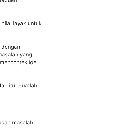
nilai layak untuk
n dengan
 masalah yang
u mencontek ide
ri itu, buatlah
asan masalah