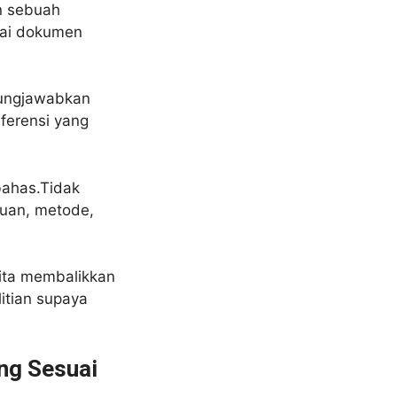
n sebuah
gai dokumen
ggungjawabkan
eferensi yang
bahas.Tidak
juan, metode,
ita membalikkan
itian supaya
ng Sesuai