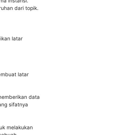
ma instansi.
uhan dari topik.
kan latar
mbuat latar
 memberikan data
ng sifatnya
tuk melakukan
 sebuah