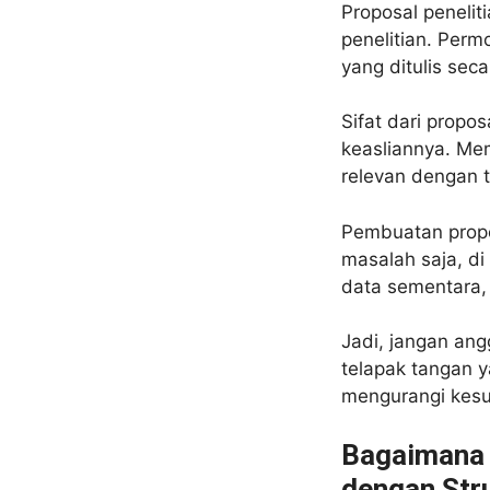
Proposal peneli
penelitian. Perm
yang ditulis seca
Sifat dari propo
keasliannya. Mem
relevan dengan 
Pembuatan propo
masalah saja, d
data sementara,
Jadi, jangan an
telapak tangan 
mengurangi kesu
Bagaimana 
dengan Str