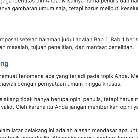
t juga identitas diri Anda. Misalnya nama penulis dan na
nya gambaran umum saja, tetapi harus meliputi keselur
posal setelah halaman judul adalah Bab 1. Bab 1 berisi
n masalah, tujuan penelitian, dan manfaat penelitian.
ang
memuat fenomena apa yang terjadi pada topik Anda. Me
diawali dengan pernyataan umum hingga khusus.
lakang tidak hanya berupa opini penulis, tetapi harus
alid. Oleh karena itu Anda jangan memberikan opini ya
alam latar belakang ini adalah alasan mendasar apa un
ap topik yang dipilih. Alasan ini sangat penting, karena