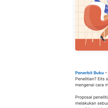
Penerbit Buku
–
Penelitian? Eits 
mengenai cara me
Proposal penelit
melakukan sebua