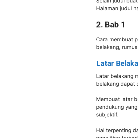
Selain judul bua
Halaman judul ha
2. Bab 1
Cara membuat pro
belakang, rumusa
Latar Belak
Latar belakang 
belakang dapat 
Membuat latar be
pendukung yang v
subjektif.
Hal terpenting d
penelitian terhad