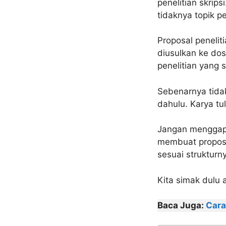
penelitian skrip
tidaknya topik pe
Proposal penelit
diusulkan ke dos
penelitian yang
Sebenarnya tidak
dahulu. Karya tu
Jangan menggap 
membuat proposa
sesuai strukturn
Kita simak dulu 
Baca Juga:
Car