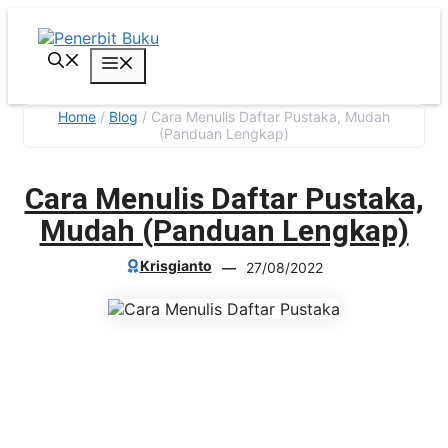
Skip
to
content
Menu
Home
/
Blog
/
Cara Menulis Daftar Pustaka, Mudah
(Panduan Lengkap)
Cara Menulis Daftar Pustaka,
Mudah (Panduan Lengkap)
Krisgianto
—
27/08/2022