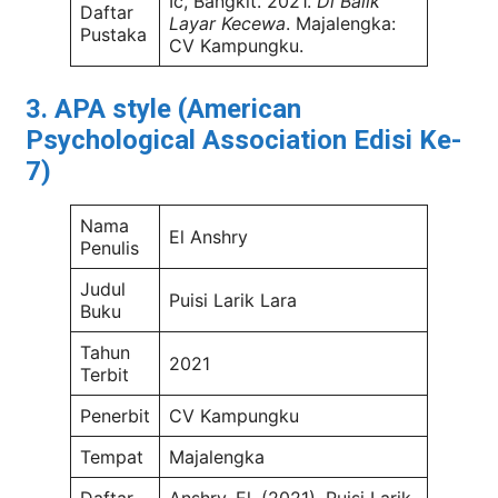
Ic, Bangkit. 2021.
Di Balik
Daftar
Layar Kecewa
. Majalengka:
Pustaka
CV Kampungku.
3. APA style (American
Psychological Association Edisi Ke-
7)
Nama
El Anshry
Penulis
Judul
Puisi Larik Lara
Buku
Tahun
2021
Terbit
Penerbit
CV Kampungku
Tempat
Majalengka
Daftar
Anshry. El. (2021). Puisi Larik