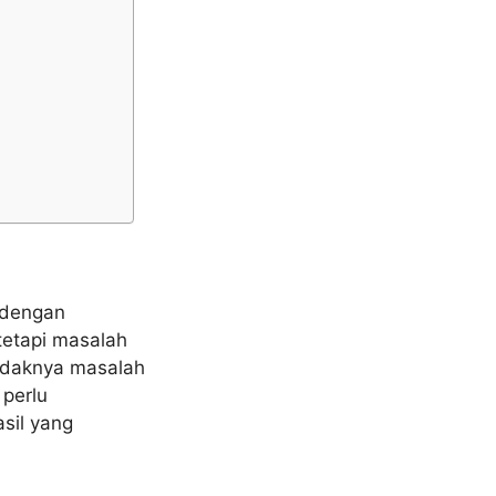
p dengan
 tetapi masalah
tidaknya masalah
 perlu
asil yang