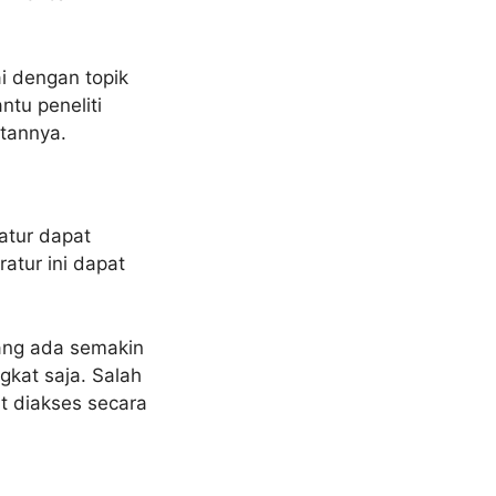
ai dengan topik
tu peneliti
atannya.
ratur dapat
ratur ini dapat
 yang ada semakin
kat saja. Salah
at diakses secara