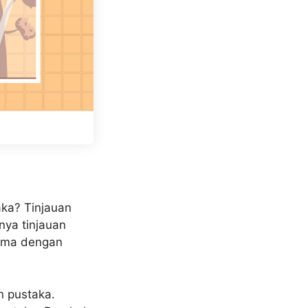
aka? Tinjauan
nya tinjauan
 sama dengan
n pustaka.