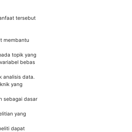
anfaat tersebut
pat membantu
pada topik yang
variabel bebas
 analisis data.
eknik yang
an sebagai dasar
litian yang
liti dapat