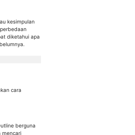
tau kesimpulan
n perbedaan
at diketahui apa
ebelumnya.
ukan cara
Outline berguna
h mencari