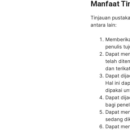
Manfaat Ti
Tinjauan pustaka
antara lain:
Memberika
penulis tu
Dapat memb
telah dit
dan terika
Dapat dija
Hal ini da
dipakai un
Dapat dija
bagi penel
Dapat men
sedang dik
Dapat meng