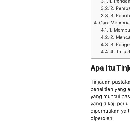
1. Penda
2. Pemb
3. Penut
Cara Membuat
1. Membu
2. Mencar
3. Peng
4. Tulis
Apa Itu Tin
Tinjauan pustaka
penelitian yang 
yang muncul pas
yang dikaji perl
diperhatikan yai
diperoleh.