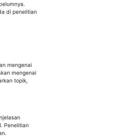
ebelumnya.
 di penelitian
asan mengenai
askan mengenai
rkan topik,
njelasan
. Penelitian
an.