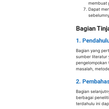
membuat p
Dapat meng
sebelumny
Bagian Tin
1. Pendahul
Bagian yang pert
sumber literatur
pengelompokan t
masalah, metode
2. Pembaha
Bagian selanjutn
berbagai peneliti
terdahulu ini da