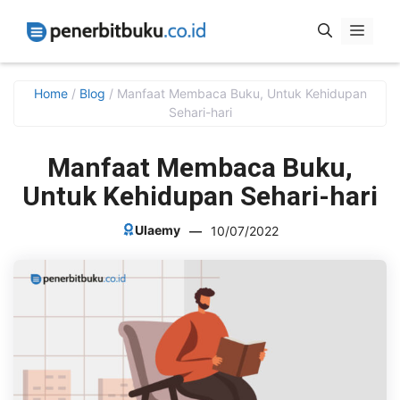
Skip
Menu
to
content
Home
/
Blog
/
Manfaat Membaca Buku, Untuk Kehidupan
Sehari-hari
Manfaat Membaca Buku,
Untuk Kehidupan Sehari-hari
Ulaemy
—
10/07/2022