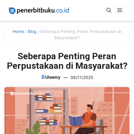
Skip
Menu
to
content
Home
/
Blog
/
Seberapa Penting Peran Perpustakaan di
Masyarakat?
Seberapa Penting Peran
Perpustakaan di Masyarakat?
Ulaemy
—
06/11/2025